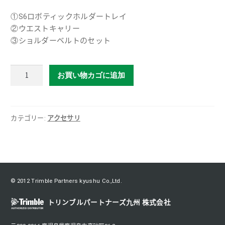
①S6ロボティックホルダートレイ
②ウエストキャリー
③ショルダーベルトのセット
S6
お買い物カゴに追加
ロ
ボ
テ
ィ
カテゴリー:
アクセサリ
ッ
ク
ホ
ル
ダ
© 2012 Trimble Partners kyushu Co.,Ltd.
ー
ト
トリンブルパートナーズ九州 株式会社
レ