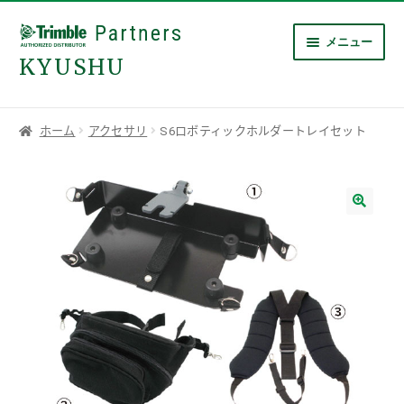
ナ
コ
メニュー
ビ
ン
ゲ
テ
ー
ン
シ
ツ
ホーム
ホーム
アクセサリ
S6ロボティックホルダートレイセット
ョ
へ
サ
商品一覧
ン
ス
ブ
へ
キ
マイアカウント
メ
ス
ッ
ニ
🔍
ご利用ガイド
キ
プ
ュ
ッ
ー
プ
を
展
開