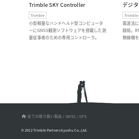
Trimble SKY Controller
デジタ
Trimble
Trimble
小型軽量なハンドヘルド型コンピュータ
電波法
ーにGNSS観測ソフトウェアを搭載した測
録局。R
量従事者のための専用コントローラ。
無線機を
/
全ての取り扱い製品
/
GNSS / GPS
© 2012 Trimble Partners kyushu Co.,Ltd.