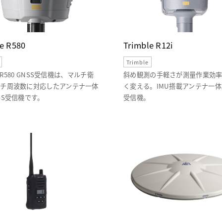
e R580
Trimble R12i
Trimble
le R580 GNSS受信機は、マルチ衛
斜め観測の手軽さが測量作業効
チ周波数に対応したアンテナ一体
く変える。IMU搭載アンテナ一体
SS受信機です。
受信機。