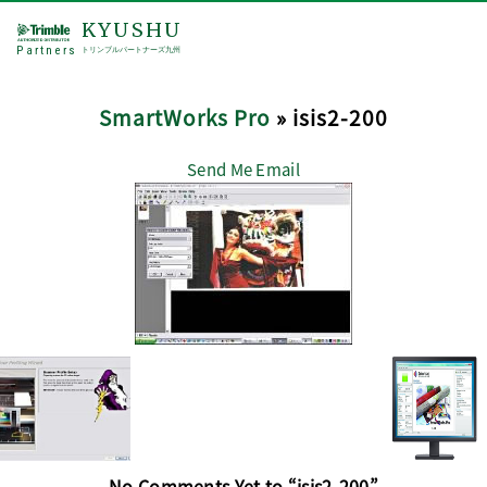
KYUSHU
Partners
トリンブルパートナーズ九州
SmartWorks Pro
» isis2-200
Send Me Email
No Comments Yet to “isis2-200”