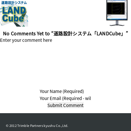
No Comments Yet to “道路設計システム「LANDCube」”
© 2012 Trimble Partners kyushu Co.,Ltd.