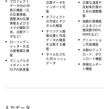
プロジェクト
点群データを
正確な温度や
データ内の3D
インポート可
反射率計算の
表示機能（元
能
ための調整機
の位置情報、
能
オブジェクト
調整済の位置
の作成とデジ
指数計算機能
情報およびカ
タル化機能
によるバンド
メラの撮影方
間演算(NDVI,
オリジナル画
向、点群デー
NDREなど)
像位置と作成
タなど）
データの精度
アニメーショ
ローリングシ
を比較する機
ン作成機能
ャッター方式
能
点群のアップ
の画像補正機
タイル化され
ロード、ダウ
能
た3Dメッシュ
ンロード機能
マニュアルタ
データ
詳細なレポー
イポイントや
ト機能
GCPの誤差量
入力データ