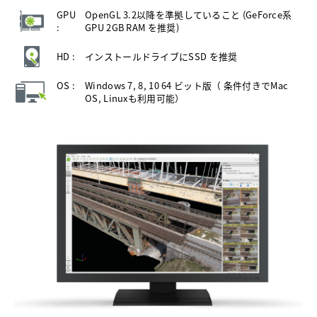
GPU
OpenGL 3.2以降を準拠していること (GeForce系
:
GPU 2GB RAM を推奨)
HD :
インストールドライブにSSD を推奨
OS :
Windows 7, 8, 10 64 ビット版（ 条件付きでMac
OS, Linuxも利用可能）