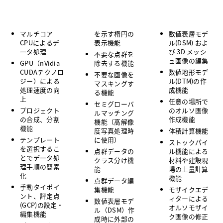
マルチコア
を示す楕円の
数値表層モデ
CPUによるデ
表示機能
ル(DSM) およ
ータ処理
び 3D メッシ
不要な点群を
ュ画像の編集
GPU（nVidia
除去する機能
CUDAテクノロ
数値地形モデ
不要な画像を
ジー）による
ル(DTM)の作
マスキングす
処理速度の向
成機能
る機能
上
任意の場所で
セミグローバ
プロジェクト
のオルソ画像
ルマッチング
の合成、分割
作成機能
機能（高解像
機能
度写真処理時
体積計算機能
テンプレート
に使用）
ストックパイ
を選択するこ
点群データの
ル機能による
とでデータ処
クラス分け機
材料や建設現
理手順の簡素
能
場の土量計算
化
機能
点群データ編
手動タイポイ
集機能
モザイクエデ
ント、評定点
ィターによる
数値表層モデ
(GCP)の設定・
オルソモザイ
ル（DSM）作
編集機能
ク画像の修正
成時に外部の