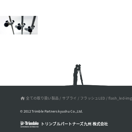
/
全ての取り扱い製品
/
サプライ
/
フラッシュLED
/
flash_led-im
© 2012 Trimble Partners kyushu Co.,Ltd.
トリンブルパートナーズ九州 株式会社