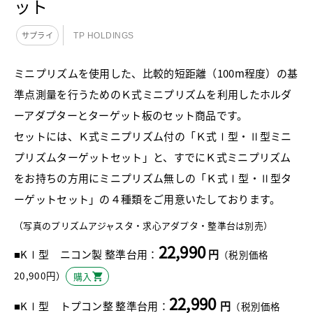
ット
サプライ
TP HOLDINGS
ミニプリズムを使用した、比較的短距離（100m程度）の基
準点測量を行うためのＫ式ミニプリズムを利用したホルダ
ーアダプターとターゲット板のセット商品です。
セットには、Ｋ式ミニプリズム付の「Ｋ式Ⅰ型・Ⅱ型ミニ
プリズムターゲットセット」と、すでにＫ式ミニプリズム
をお持ちの方用にミニプリズム無しの「Ｋ式Ⅰ型・Ⅱ型タ
ーゲットセット」の４種類をご用意いたしております。
（写真のプリズムアジャスタ・求心アダプタ・整準台は別売）
22,990
■KⅠ型 ニコン製 整準台用：
円
（税別価格
20,900円）
購入
22,990
■KⅠ型 トプコン整 整準台用：
円
（税別価格