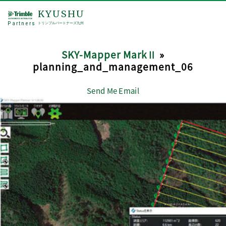
KYUSHU
Partners
トリンブルパートナーズ九州
SKY-Mapper MarkⅡ
»
planning_and_management_06
Send Me Email