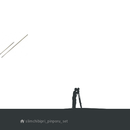
/
slimchibipri_pinporu_set