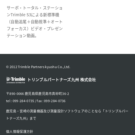
サーボ・トータル・ステーショ
ンTrimble S3による新標準機
（自動追尾＋自動視準＋オート
フォーカス）ビデオ・プレゼン
テーション動画。
© 2012 Trimble Partners kyushu Co.,Ltd.
トリンブルパートナーズ九州 株式会社
〒890-0066 鹿児島県鹿児島市真砂町36-2
tel : 099-284-0735 / fax : 099-284-0736
鹿児島・宮崎の測量機器及び測量設計ソフトウェアのことなら「トリンブルパー
トナーズ九州」まで
個人情報保護方針