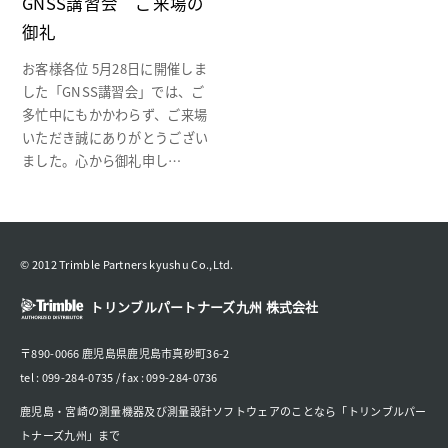
GNSS講習会 ご来場の
御礼
お客様各位 5月28日に開催しま
した「GNSS講習会」では、ご
多忙中にもかかわらず、ご来場
いただき誠にありがとうござい
ました。心から御礼申し…
© 2012 Trimble Partners kyushu Co.,Ltd.
トリンブルパートナーズ九州 株式会社
〒890-0066 鹿児島県鹿児島市真砂町36-2
tel : 099-284-0735 / fax : 099-284-0736
鹿児島・宮崎の測量機器及び測量設計ソフトウェアのことなら「トリンブルパー
トナーズ九州」まで