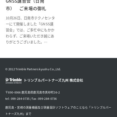
GNSS講習会（日南
市） ご来場の御礼
10月26日、日南市テクノセンタ
ーにて開催しました「GNSS講
習会」では、ご多忙中にもかか
わらず、ご来場いただき誠にあ
りがとうございました。…
© 2012 Trimble Partners kyushu Co.,Ltd.
トリンブルパートナーズ九州 株式会社
〒890-0066 鹿児島県鹿児島市真砂町36-2
tel : 099-284-0735 / fax : 099-284-0736
鹿児島・宮崎の測量機器及び測量設計ソフトウェアのことなら「トリンブルパー
トナーズ九州」まで