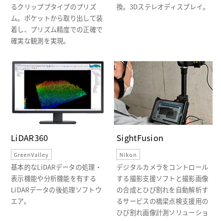
るクリッププタイプのプリズ
換。3Dステレオディスプレイ。
ム。ポケットから取り出して装
着し、プリズム精度での正確で
確実な観測を実現。
LiDAR360
SightFusion
GreenValley
Nikon
基本的なLiDARデータの処理・
デジタルカメラをコントロール
表示機能や分析機能を有する
する撮影支援ソフトと撮影画像
LiDARデータの後処理ソフトウ
の合成とひび割れを自動解析す
エア。
るサービスの橋梁点検支援用の
ひび割れ画像計測ソリューショ